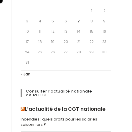
1
2
3
4
5
6
7
8
9
10
11
12
13
14
15
16
17
18
19
20
21
22
23
24
25
26
27
28
29
30
31
« Jan
Consulter l’actualité nationale
de la CGT
L’actualité de la CGT nationale
Incendies : quels droits pour les salariés
saisonniers ?