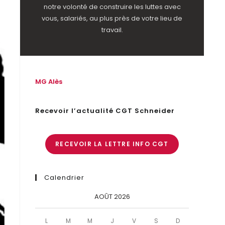
notre volonté de construire les luttes avec
vous, salariés, au plus près de votre lieu de
travail.
MG Alès
Recevoir l’actualité CGT Schneider
RECEVOIR LA LETTRE INFO CGT
Calendrier
AOÛT 2026
L
M
M
J
V
S
D