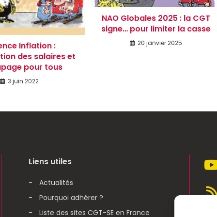
NAO Globales 2025 : la CGT
signe… pour limiter la casse
20 janvier 2025
nce Inflation :
ion des salaires et
apage pour tous
3 juin 2022
Liens utiles
Actualités
Pourquoi adhérer ?
Liste des sites CGT-SE en France