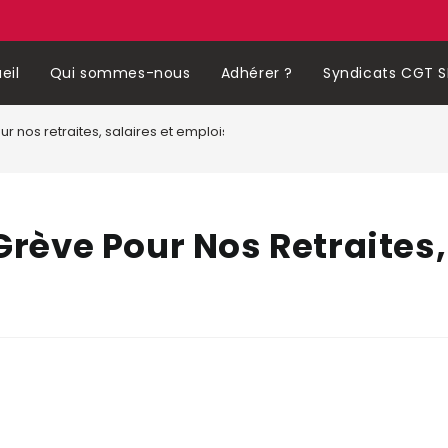
eil
Qui sommes-nous
Adhérer ?
Syndicats CGT S
ur nos retraites, salaires et emplois
 Grève Pour Nos Retraites,