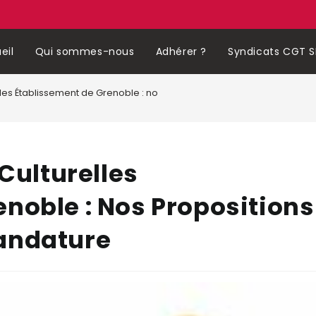
eil
Qui sommes-nous
Adhérer ?
Syndicats CGT S
relles Établissement de Grenoble : nos propositions pour la prochaine
 Culturelles
noble : Nos Propositions
andature