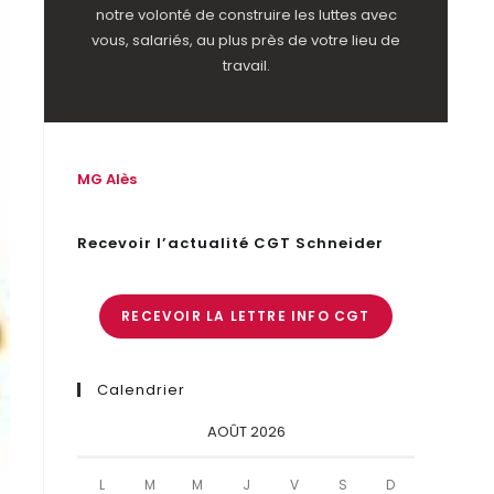
notre volonté de construire les luttes avec
vous, salariés, au plus près de votre lieu de
travail.
MG Alès
Recevoir l’actualité CGT Schneider
RECEVOIR LA LETTRE INFO CGT
Calendrier
AOÛT 2026
L
M
M
J
V
S
D