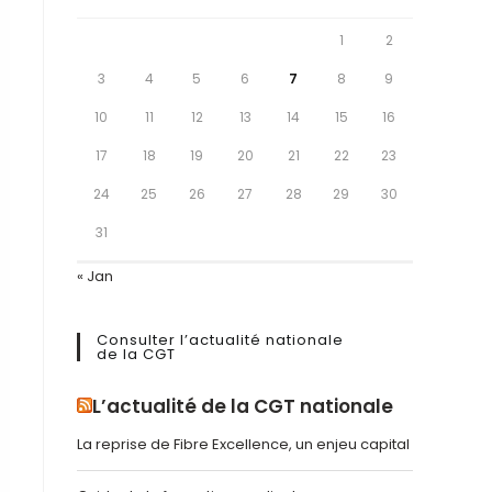
1
2
3
4
5
6
7
8
9
10
11
12
13
14
15
16
17
18
19
20
21
22
23
24
25
26
27
28
29
30
31
« Jan
Consulter l’actualité nationale
de la CGT
L’actualité de la CGT nationale
La reprise de Fibre Excellence, un enjeu capital