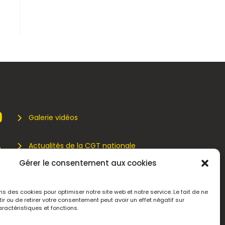
Galerie vidéos
Actualités de la CGT nationale
Gérer le consentement aux cookies
Actualités de la CGT Métallurgie
ns des cookies pour optimiser notre site web et notre service. Le fait de ne
r ou de retirer votre consentement peut avoir un effet négatif sur
Adhérez
ractéristiques et fonctions.