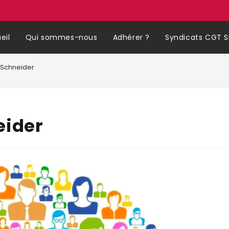
eil
Qui sommes-nous
Adhérer ?
Syndicats CGT S
 Schneider
eider