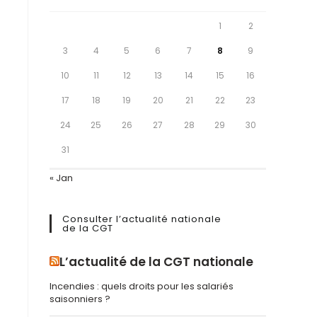
1
2
3
4
5
6
7
8
9
10
11
12
13
14
15
16
17
18
19
20
21
22
23
24
25
26
27
28
29
30
31
« Jan
Consulter l’actualité nationale
de la CGT
L’actualité de la CGT nationale
Incendies : quels droits pour les salariés
saisonniers ?