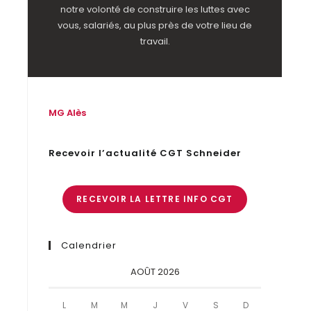
notre volonté de construire les luttes avec
vous, salariés, au plus près de votre lieu de
travail.
MG Alès
Recevoir l’actualité CGT Schneider
RECEVOIR LA LETTRE INFO CGT
Calendrier
AOÛT 2026
L
M
M
J
V
S
D