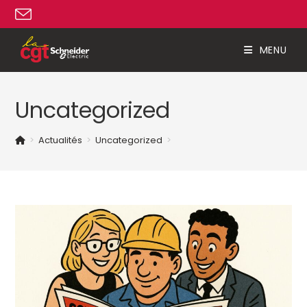
Skip
to
content
MENU
Uncategorized
>
Actualités
>
Uncategorized
>