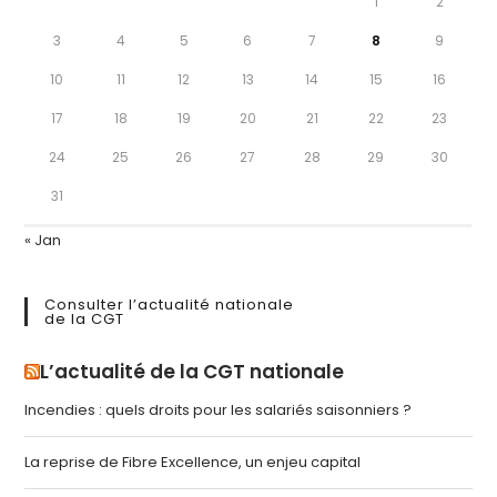
1
2
3
4
5
6
7
8
9
10
11
12
13
14
15
16
17
18
19
20
21
22
23
24
25
26
27
28
29
30
31
« Jan
Consulter l’actualité nationale
de la CGT
L’actualité de la CGT nationale
Incendies : quels droits pour les salariés saisonniers ?
La reprise de Fibre Excellence, un enjeu capital