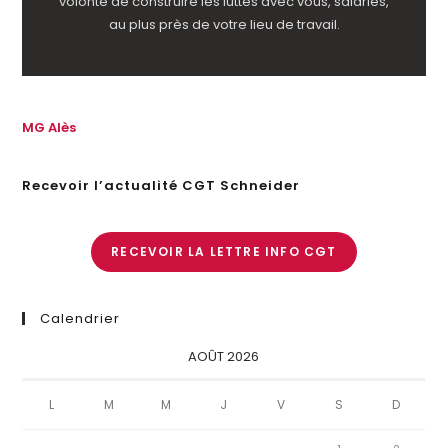
volonté de construire les luttes avec vous, salariés,
au plus près de votre lieu de travail.
MG Alès
Recevoir l’actualité CGT Schneider
RECEVOIR LA LETTRE INFO CGT
Calendrier
AOÛT 2026
L
M
M
J
V
S
D