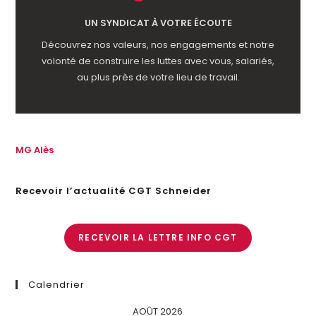
UN SYNDICAT À VOTRE ÉCOUTE
Découvrez nos valeurs, nos engagements et notre
volonté de construire les luttes avec vous, salariés,
au plus près de votre lieu de travail.
MG Alès
Recevoir l’actualité CGT Schneider
RECEVOIR LA LETTRE INFO CGT
Calendrier
AOÛT 2026