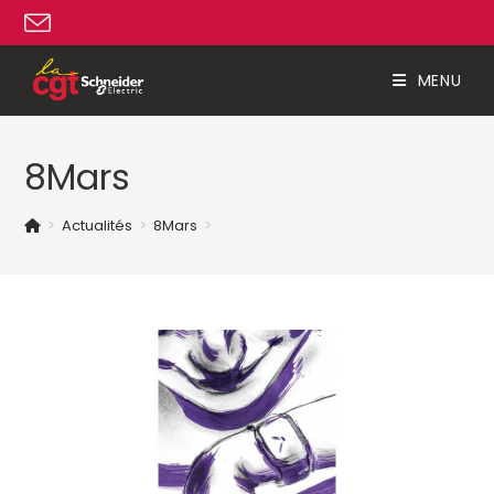
Skip
to
content
MENU
8Mars
>
Actualités
>
8Mars
>