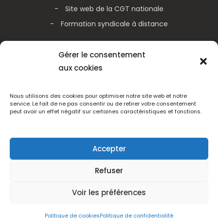
Site web de la CGT nationale
Formation syndicale à distance
Galerie vidéos
Gérer le consentement
aux cookies
Actualités de la CGT nationale
Actualités de la CGT Métallurgie
Nous utilisons des cookies pour optimiser notre site web et notre
service. Le fait de ne pas consentir ou de retirer votre consentement
peut avoir un effet négatif sur certaines caractéristiques et fonctions.
Adhérez
Accepter
Refuser
CGT Schneider Electric France - Tous droits réservés 2005 -
2025
Voir les préférences
Mentions légales
|
Politique de confidentialité
|
Réalisation du site
Politique de cookies
Politique de confidentialité