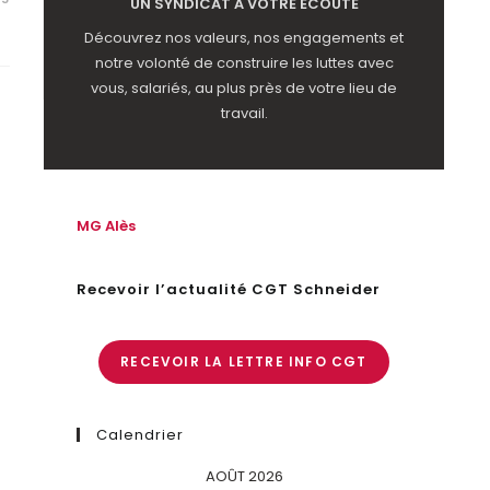
UN SYNDICAT À VOTRE ÉCOUTE
Découvrez nos valeurs, nos engagements et
notre volonté de construire les luttes avec
vous, salariés, au plus près de votre lieu de
travail.
MG Alès
Recevoir l’actualité CGT Schneider
RECEVOIR LA LETTRE INFO CGT
Calendrier
AOÛT 2026