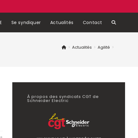
E
Se syndiquer
Actualités
Contact
Toggle
website
>
Actualités
>
Agilité
>
search
À propos des syndicats CGT de
Schneider Electric
25