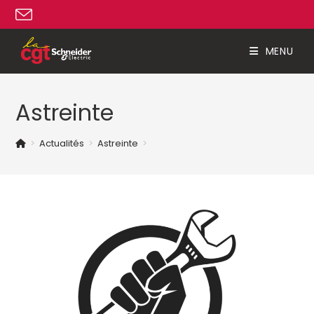
Skip
to
content
MENU
Astreinte
>
Actualités
>
Astreinte
>