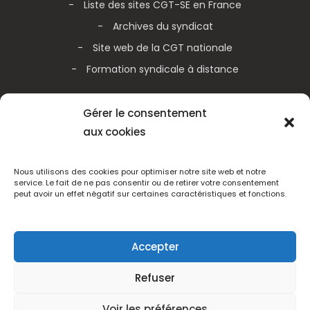
Liste des sites CGT-SE en France
Archives du syndicat
Site web de la CGT nationale
Formation syndicale à distance
Galerie vidéos
Gérer le consentement
aux cookies
Actualités de la CGT nationale
Actualités de la CGT Métallurgie
Nous utilisons des cookies pour optimiser notre site web et notre
service. Le fait de ne pas consentir ou de retirer votre consentement
peut avoir un effet négatif sur certaines caractéristiques et fonctions.
Adhérez
Accepter
Refuser
CGT Schneider Electric France - Tous droits réservés 2005 -
2025
Voir les préférences