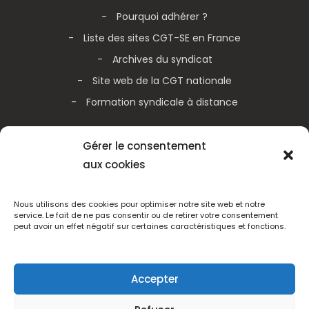
Pourquoi adhérer ?
Liste des sites CGT-SE en France
Archives du syndicat
Site web de la CGT nationale
Formation syndicale à distance
Galerie vidéos
Gérer le consentement
aux cookies
Actualités de la CGT nationale
Actualités de la CGT Métallurgie
Nous utilisons des cookies pour optimiser notre site web et notre
service. Le fait de ne pas consentir ou de retirer votre consentement
peut avoir un effet négatif sur certaines caractéristiques et fonctions.
Adhérez
Accepter