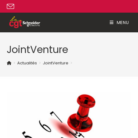
Skip
to
content
MENU
JointVenture
>
Actualités
>
JointVenture
>