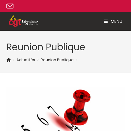
Skip
to
content
MENU
Reunion Publique
>
Actualités
>
Reunion Publique
>