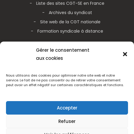
Liste des sites CGT-SE en France
Archives du syndicat
Site web de la CGT nationale
Formation syndicale à distance
Galerie vidéos
Gérer le consentement
aux cookies
Actualités de la CGT nationale
Actualités de la CGT Métallurgie
Nous utilisons des cookies pour optimiser notre site web et notre
service. Le fait de ne pas consentir ou de retirer votre consentement
peut avoir un effet négatif sur certaines caractéristiques et fonctions.
Adhérez
Accepter
Refuser
CGT Schneider Electric France - Tous droits réservés 2005 -
2025