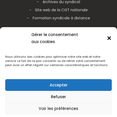
Archives du syndicat
Site web de la CGT nationale
Formation syndicale à distance
Galerie vidéos
Gérer le consentement
aux cookies
Actualités de la CGT nationale
Actualités de la CGT Métallurgie
Nous utilisons des cookies pour optimiser notre site web et notre
service. Le fait de ne pas consentir ou de retirer votre consentement
peut avoir un effet négatif sur certaines caractéristiques et fonctions.
Adhérez
Accepter
Refuser
CGT Schneider Electric France - Tous droits réservés 2005 -
2025
Voir les préférences
Mentions légales
|
Politique de confidentialité
|
Réalisation du site