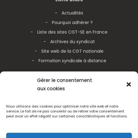
Actualités
Pourquoi adhérer ?
Liste des sites CGT-SE en France
Archives du syndicat
Site web de la CGT nationale
Formation syndicale à distance
Galerie vidéos
Gérer le consentement
aux cookies
Actualités de la CGT nationale
Actualités de la CGT Métallurgie
Nous utilisons des cookies pour optimiser notre site web et notre
service. Le fait de ne pas consentir ou de retirer votre consentement
peut avoir un effet négatif sur certaines caractéristiques et fonctions.
Adhérez