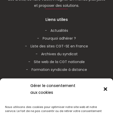
et proposer des solutions.
Liens utiles
Actualités
Pourquoi adhérer ?
Liste des sites CGT-SE en France
Archives du syndicat
Site web de la CGT nationale
Formation syndicale à distance
Galerie vidéos
Gérer le consentement
aux cookies
Actualités de la CGT nationale
Actualités de la CGT Métallurgie
Nous utilisons des cookies pour optimiser notre site web et notre
service. Le fait de ne pas consentir ou de retirer votre consentement