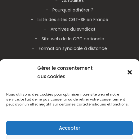
Actualités
Pourquoi adhérer ?
Liste des sites CGT-SE en France
Archives du syndicat
Site web de la CGT nationale
Formation syndicale à distance
Galerie vidéos
Gérer le consentement
aux cookies
Actualités de la CGT nationale
Actualités de la CGT Métallurgie
Nous utilisons des cookies pour optimiser notre site web et notre
service. Le fait de ne pas consentir ou de retirer votre consentement
peut avoir un effet négatif sur certaines caractéristiques et fonctions.
Adhérez
Accepter