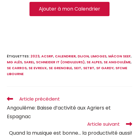
Ajouter à mon Calendrier
ÉTIQUETTES
:
2023
,
ACSRP
,
CALENDRIER
,
DIJON
,
LIMOGES
,
MÂCON SEEF
,
MG ALÈS
,
SAREL
,
SCHNEIDER IT (ONDULEURS)
,
SE ALPES
,
SE ANGOULÊME
,
SE CARROS
,
SE EVREUX
,
SE GRENOBLE
,
SEIT
,
SETBT
,
SF GARDY
,
SFCME
LIBOURNE
Article précédent
Angoulême: Baisse d’activité aux Agriers et
Espagnac
Article suivant
Quand la musique est bonne… la productivité aussi!