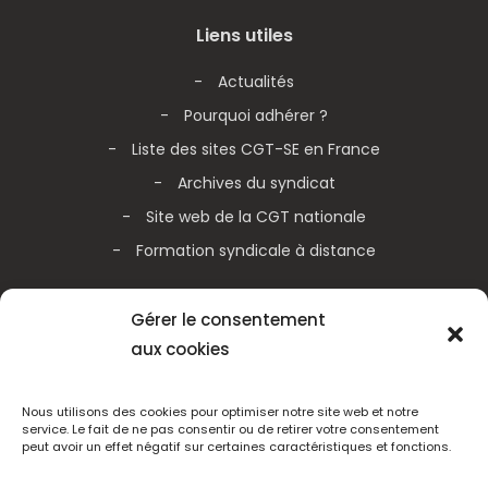
Liens utiles
Actualités
Pourquoi adhérer ?
Liste des sites CGT-SE en France
Archives du syndicat
Site web de la CGT nationale
Formation syndicale à distance
Galerie vidéos
Gérer le consentement
aux cookies
Actualités de la CGT nationale
Actualités de la CGT Métallurgie
Nous utilisons des cookies pour optimiser notre site web et notre
service. Le fait de ne pas consentir ou de retirer votre consentement
peut avoir un effet négatif sur certaines caractéristiques et fonctions.
Adhérez