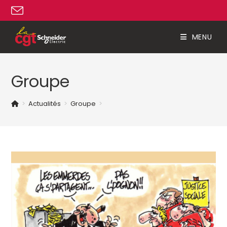
Skip
to
content
MENU
Groupe
>
Actualités
>
Groupe
>