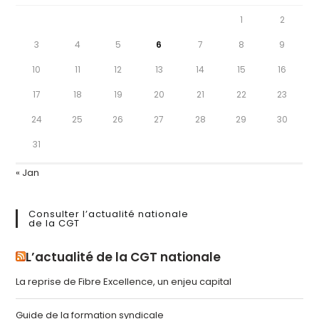
1
2
3
4
5
6
7
8
9
10
11
12
13
14
15
16
17
18
19
20
21
22
23
24
25
26
27
28
29
30
31
« Jan
Consulter l’actualité nationale
de la CGT
L’actualité de la CGT nationale
La reprise de Fibre Excellence, un enjeu capital
Guide de la formation syndicale