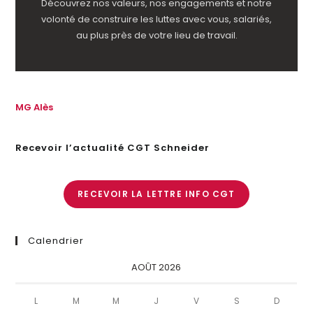
Découvrez nos valeurs, nos engagements et notre
volonté de construire les luttes avec vous, salariés,
au plus près de votre lieu de travail.
MG Alès
Recevoir l’actualité CGT Schneider
RECEVOIR LA LETTRE INFO CGT
Calendrier
AOÛT 2026
L
M
M
J
V
S
D