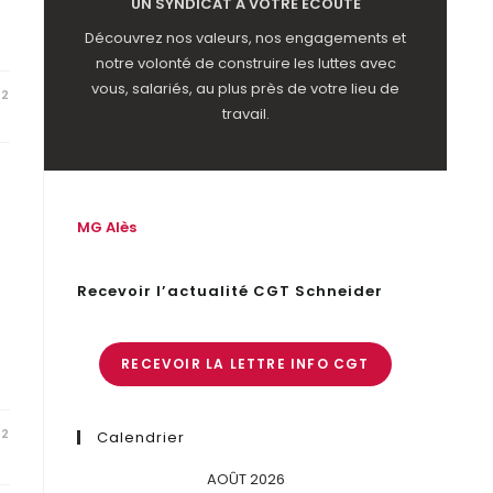
UN SYNDICAT À VOTRE ÉCOUTE
Découvrez nos valeurs, nos engagements et
notre volonté de construire les luttes avec
vous, salariés, au plus près de votre lieu de
22
travail.
MG Alès
Recevoir l’actualité CGT Schneider
RECEVOIR LA LETTRE INFO CGT
22
Calendrier
AOÛT 2026