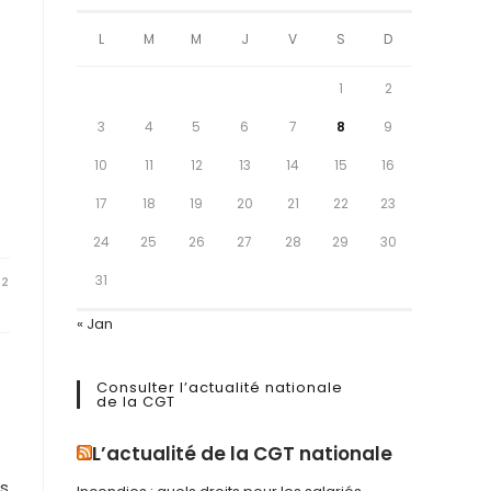
L
M
M
J
V
S
D
1
2
3
4
5
6
7
8
9
10
11
12
13
14
15
16
17
18
19
20
21
22
23
24
25
26
27
28
29
30
31
22
« Jan
Consulter l’actualité nationale
de la CGT
L’actualité de la CGT nationale
os